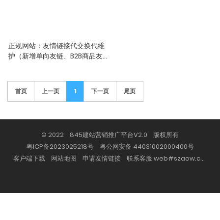
正规网站：友情链接代交换代维
护（新增单向友链、B2B商品友
链）
我们大概有5000多网站资源，
尽可能保证相关网站交换链接，
首页
上一页
1
下一页
尾页
但不是100%，交换友链是以提升
权重为准。
© 2022 845建站营销推广平台V2.0 版权所有
粤ICP备2023025218号
粤公网安备 44031002000400号
客户端下载
网站地图
申请友情链接
联系客服 web#szaow.com