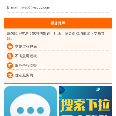
E_mail
：web@wscqy.com
服务保障
请勿线下交易！90%的欺诈、纠纷、资金盗取均由线下交易导
致。
保
交易过程担保
退
不满意可退款
监
服务全程监管
优
优选服务商